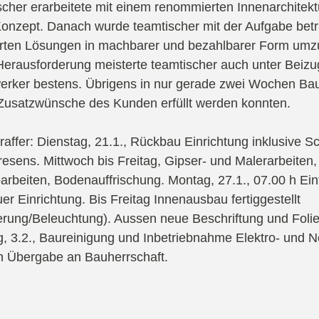
scher erarbeitete mit einem renommierten Innenarchitek
onzept. Danach wurde teamtischer mit der Aufgabe betra
erten Lösungen in machbarer und bezahlbarer Form umz
Herausforderung meisterte teamtischer auch unter Beizug
rker bestens. Übrigens in nur gerade zwei Wochen Bau
Zusatzwünsche des Kunden erfüllt werden konnten.
traffer: Dienstag, 21.1., Rückbau Einrichtung inklusive 
resens. Mittwoch bis Freitag, Gipser- und Malerarbeiten,
oarbeiten, Bodenauffrischung. Montag, 27.1., 07.00 h Ei
uer Einrichtung. Bis Freitag Innenausbau fertiggestellt
erung/Beleuchtung). Aussen neue Beschriftung und Foli
, 3.2., Baureinigung und Inbetriebnahme Elektro- und N
h Übergabe an Bauherrschaft.