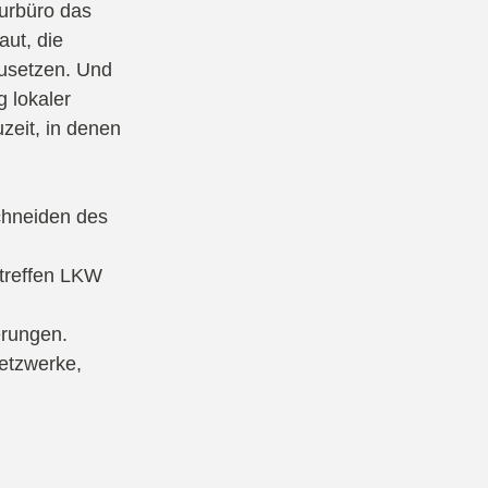
turbüro das
ut, die
usetzen. Und
 lokaler
zeit, in denen
Schneiden des
ntreffen LKW
erungen.
etzwerke,