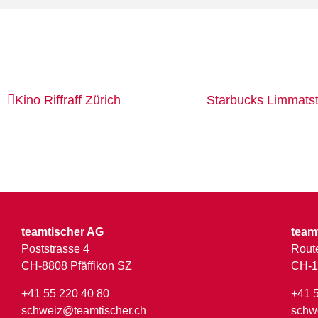
Kino Riffraff
Zürich
Starbucks
Limmatst
teamtischer AG
team
Poststrasse 4
Route
CH-8808 Pfäffikon SZ
CH-1
+41 55 220 40 80
+41 
schweiz@teamtischer.ch
schw