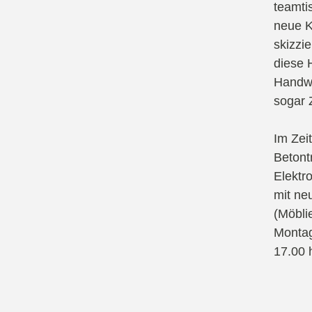
teamti
neue K
skizzi
diese 
Handwe
sogar 
Im Zei
Betont
Elektr
mit ne
(Möbli
Montag
17.00 