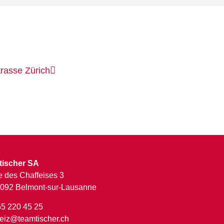
rasse Zürich
tischer SA
 des Chaffeises 3
092 Belmont-sur-Lausanne
55 220 45 25
eiz@teamtischer.ch