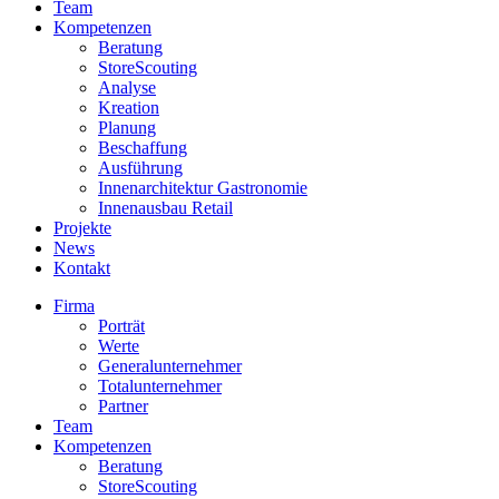
Team
Kompetenzen
Beratung
StoreScouting
Analyse
Kreation
Planung
Beschaffung
Ausführung
Innenarchitektur Gastronomie
Innenausbau Retail
Projekte
News
Kontakt
Firma
Porträt
Werte
Generalunternehmer
Totalunternehmer
Partner
Team
Kompetenzen
Beratung
StoreScouting