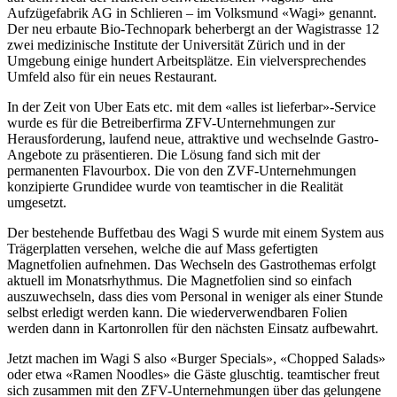
Aufzügefabrik AG in Schlieren – im Volksmund «Wagi» genannt.
Der neu erbaute Bio-Technopark beherbergt an der Wagistrasse 12
zwei medizinische Institute der Universität Zürich und in der
Umgebung einige hundert Arbeitsplätze. Ein vielversprechendes
Umfeld also für ein neues Restaurant.
In der Zeit von Uber Eats etc. mit dem «alles ist lieferbar»-Service
wurde es für die Betreiberfirma ZFV-Unternehmungen zur
Herausforderung, laufend neue, attraktive und wechselnde Gastro-
Angebote zu präsentieren. Die Lösung fand sich mit der
permanenten Flavourbox. Die von den ZVF-Unternehmungen
konzipierte Grundidee wurde von teamtischer in die Realität
umgesetzt.
Der bestehende Buffetbau des Wagi S wurde mit einem System aus
Trägerplatten versehen, welche die auf Mass gefertigten
Magnetfolien aufnehmen. Das Wechseln des Gastrothemas erfolgt
aktuell im Monatsrhythmus. Die Magnetfolien sind so einfach
auszuwechseln, dass dies vom Personal in weniger als einer Stunde
selbst erledigt werden kann. Die wiederverwendbaren Folien
werden dann in Kartonrollen für den nächsten Einsatz aufbewahrt.
Jetzt machen im Wagi S also «Burger Specials», «Chopped Salads»
oder etwa «Ramen Noodles» die Gäste gluschtig. teamtischer freut
sich zusammen mit den ZFV-Unternehmungen über das gelungene