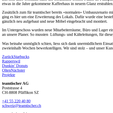
etwas in die Jahre gekommene Kaffeehaus in neuem Glanz erstrahlen. 
Zusätzlich zum für teamtischer bereits «normalen» Umbauszenario mit
ging es hier um eine Erweiterung des Lokals. Dafür wurde eine best
gänzlich neu aufgebaut und neue Möbel eingebracht und montiert.
Im Untergeschoss wurden neue Mitarbeiterräume, Büro und Lager ein
an unsere Planer. So mussten Lüftungs- und Kälteleitungen, für dies
Was beinahe unmöglich schien, liess sich dank unermüdlichem Einsat
zweieinhalb Wochen bewerkstelligen. Wir sind stolz – und unser Kund
Zurück
Starbucks
Rapperswil
Dunkin’ Donuts
Olten
Nächster
Projekte
teamtischer AG
Poststrasse 4
CH-8808 Pfäffikon SZ
+41 55 220 40 80
schweiz@teamtischer.ch