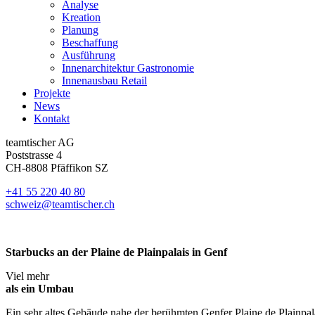
Analyse
Kreation
Planung
Beschaffung
Ausführung
Innenarchitektur Gastronomie
Innenausbau Retail
Projekte
News
Kontakt
teamtischer AG
Poststrasse 4
CH-8808 Pfäffikon SZ
+41 55 220 40 80
schweiz@teamtischer.ch
Starbucks an der Plaine de Plainpalais
in Genf
Viel mehr
als ein Umbau
Ein sehr altes Gebäude nahe der berühmten Genfer Plaine de Plainpalai