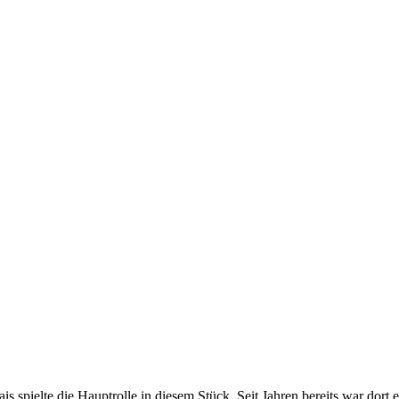
s spielte die Hauptrolle in diesem Stück. Seit Jahren bereits war dort 