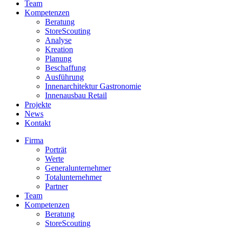
Team
Kompetenzen
Beratung
StoreScouting
Analyse
Kreation
Planung
Beschaffung
Ausführung
Innenarchitektur Gastronomie
Innenausbau Retail
Projekte
News
Kontakt
Firma
Porträt
Werte
Generalunternehmer
Totalunternehmer
Partner
Team
Kompetenzen
Beratung
StoreScouting