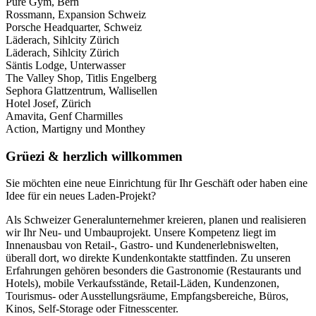
Pure Gym, Bern
Rossmann, Expansion Schweiz
Porsche Headquarter, Schweiz
Läderach, Sihlcity Zürich
Läderach, Sihlcity Zürich
Säntis Lodge, Unterwasser
The Valley Shop, Titlis Engelberg
Sephora Glattzentrum, Wallisellen
Hotel Josef, Zürich
Amavita, Genf Charmilles
Action, Martigny und Monthey
Grüezi &
herzlich willkommen
Sie möchten eine neue Einrichtung für Ihr Geschäft oder haben eine
Idee für ein neues Laden-Projekt?
Als Schweizer Generalunternehmer kreieren, planen und realisieren
wir Ihr Neu- und Umbauprojekt. Unsere Kompetenz liegt im
Innenausbau von Retail-, Gastro- und Kundenerlebniswelten,
überall dort, wo direkte Kundenkontakte stattfinden. Zu unseren
Erfahrungen gehören besonders die Gastronomie (Restaurants und
Hotels), mobile Verkaufsstände, Retail-Läden, Kundenzonen,
Tourismus- oder Ausstellungsräume, Empfangsbereiche, Büros,
Kinos, Self-Storage oder Fitnesscenter.