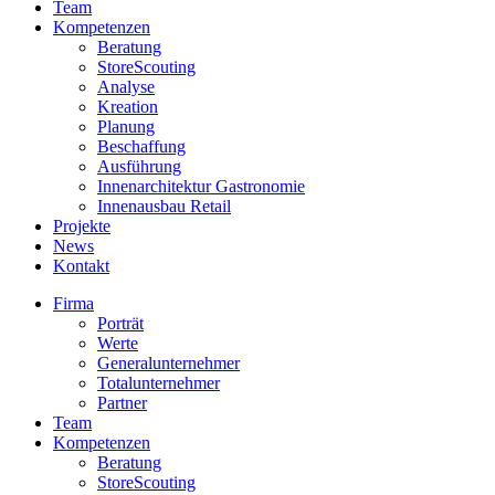
Team
Kompetenzen
Beratung
StoreScouting
Analyse
Kreation
Planung
Beschaffung
Ausführung
Innenarchitektur Gastronomie
Innenausbau Retail
Projekte
News
Kontakt
Firma
Porträt
Werte
Generalunternehmer
Totalunternehmer
Partner
Team
Kompetenzen
Beratung
StoreScouting