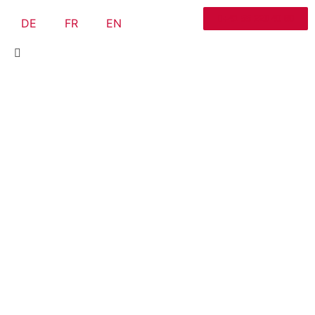
+41 55 220 40 80
DE
FR
EN