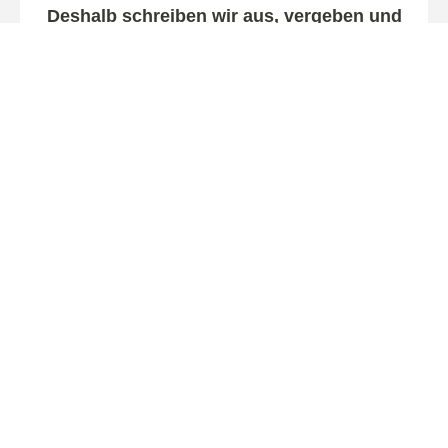
Deshalb schreiben wir aus, vergeben und
beschaffen selbst!
mehr
Ausführung
Wer sorgt für die termin- und budgetgerechte
Ausführung? Wer kümmert sich um
Handwerker, Lieferanten und Behörden?
Unsere Projekt- und Bauleitung übernimmt
dafür die Verantwortung.