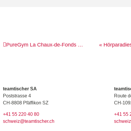
PureGym
La Chaux-de-Fonds et Prilly
« Hörparadie
teamtischer SA
teamtis
Poststrasse 4
Route d
CH-8808 Pfäffikon SZ
CH-1092
+41 55 220 40 80
+41 55 
schweiz@teamtischer.ch
schweiz