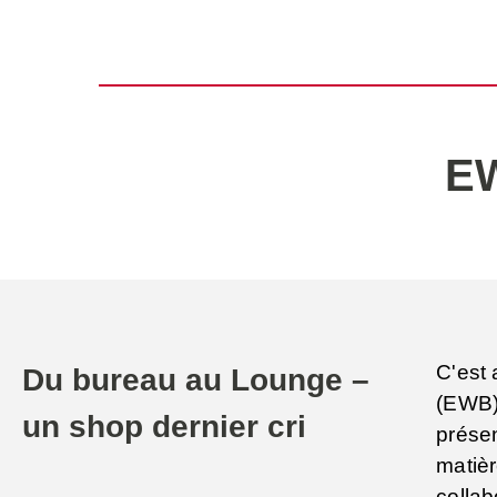
E
C'est 
Du bureau au Lounge –
(EWB)
un shop dernier cri
présen
matiè
collab