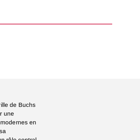
ville de Buchs
r une
t modernes en
 sa
n rôle central