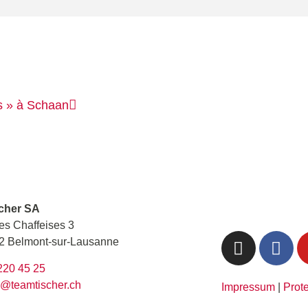
s »
à Schaan
cher SA
es Chaffeises 3
 Belmont-sur-Lausanne
220 45 25
@teamtischer.ch
Impressum
|
Prot