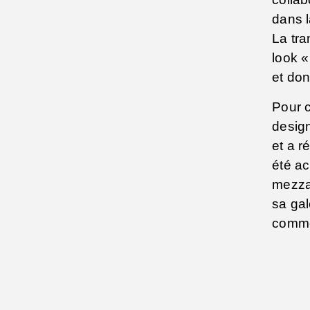
dans l
La tra
look «
et don
Pour c
design
et a r
été ac
mezzan
sa gal
comme