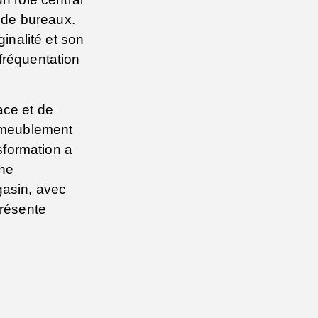
e de bureaux.
ginalité et son
fréquentation
ace et de
'ameublement
nsformation a
une
gasin, avec
présente