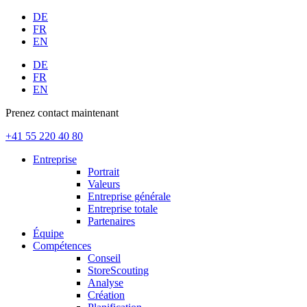
Aller
DE
au
FR
contenu
EN
DE
FR
EN
Prenez contact maintenant
+41 55 220 40 80
Main
Entreprise
Menu
Main
Portrait
Menu
Valeurs
Entreprise générale
Entreprise totale
Partenaires
Équipe
Compétences
Main
Conseil
Menu
StoreScouting
Analyse
Création