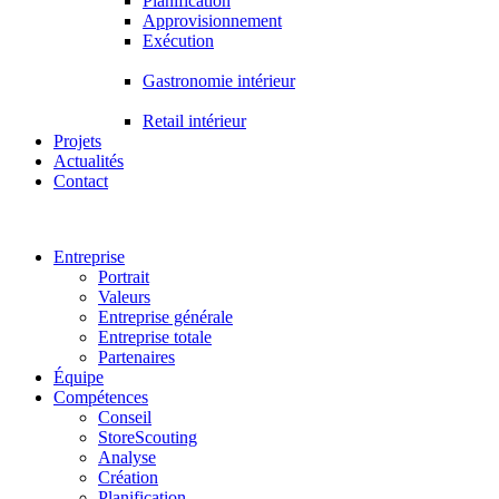
Planification
Approvisionnement
Exécution
Main
Gastronomie intérieur
Menu
Main
Retail intérieur
Projets
Menu
Actualités
Contact
Entreprise
Portrait
Valeurs
Entreprise générale
Entreprise totale
Partenaires
Équipe
Compétences
Conseil
StoreScouting
Analyse
Création
Planification