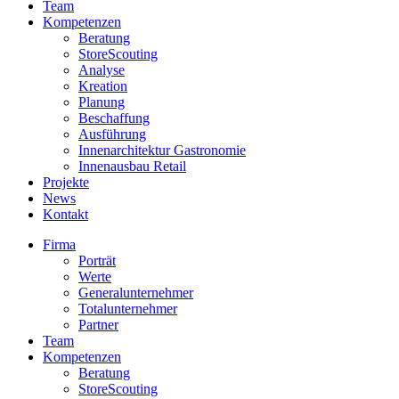
Team
Kompetenzen
Beratung
StoreScouting
Analyse
Kreation
Planung
Beschaffung
Ausführung
Innenarchitektur Gastronomie
Innenausbau Retail
Projekte
News
Kontakt
Firma
Porträt
Werte
Generalunternehmer
Totalunternehmer
Partner
Team
Kompetenzen
Beratung
StoreScouting