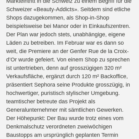
Markt­eintritt in die Schweiz zu einem Begriff für die
Schwei­zer «Beauty-Addicts». Seitdem sind etliche
Shops dazugekommen, als Shop-in-Shop
beispielsweise bei Manor oder in Einkaufszentren.
Der Plan war jedoch stets, unabhängige, eigene
Läden zu betreiben. Im Februar war es dann so
weit, die Premiere an der Genfer Rue de la Croix-
d’Or wurde gefeiert. Von einem Shop zu sprechen
ist untertrieben, denn auf grosszügi­gen 320 m²
Verkaufsfläche, ergänzt durch 120 m² Backoffice,
präsentiert Sephora seine Produkte grosszügig, in
hochwertiger, puristisch stylischer Umgebung.
teamtischer betreute das Projekt als
Generalunterneh­mer mit sämtlichen Gewerken.
Der Höhepunkt: Der Bau wurde trotz eines vom
Denkmalschutz verordneten zweiwöchigen
Baustopps am ursprünglich geplanten Termin