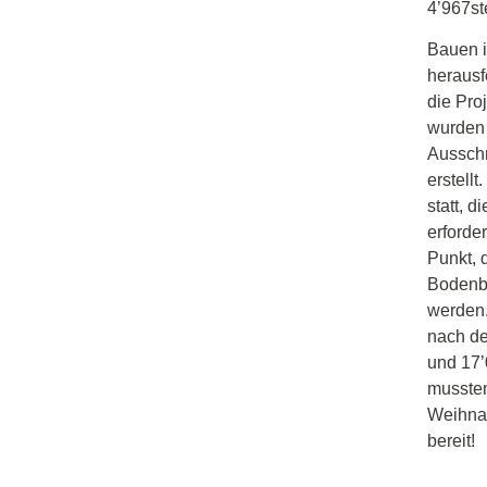
4’967st
Bauen i
herausf
die Pro
wurden 
Ausschr
erstell
statt, 
erforde
Punkt, 
Bodenb
werden.
nach de
und 17
mussten
Weihna
bereit!