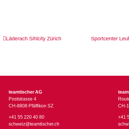
Läderach
Sihlcity Zürich
Sportcenter Leu
teamtischer AG
team
Poststrasse 4
Route
CH-8808 Pfäffikon SZ
CH-1
+41 55 220 40 80
+41 
schweiz@teamtischer.ch
schw